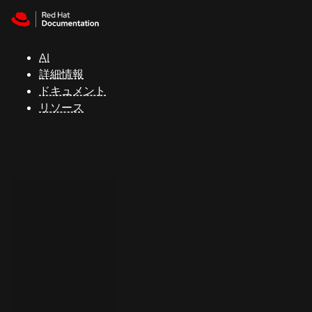
Skip to navigation
Skip to content
サ
ポ
ー
AI
ト
詳細情報
ドキュメント
リソース
コ
ン
ソ
ー
ル
開
発
者
ト
ラ