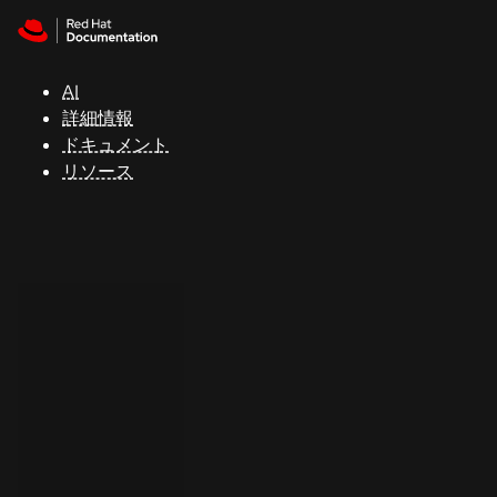
Skip to navigation
Skip to content
サ
ポ
ー
AI
ト
詳細情報
ドキュメント
リソース
コ
ン
ソ
ー
ル
開
発
者
ト
ラ