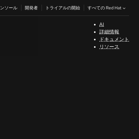
すべての Red Hat
ンソール
開発者
トライアルの開始
AI
サ
詳細情報
ポ
ドキュメント
ー
リソース
ト
コ
ン
ソ
ー
ル
開
発
者