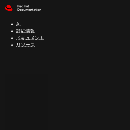
Skip to navigation
Skip to content
サ
ポ
ー
AI
ト
詳細情報
ドキュメント
リソース
コ
ン
ソ
ー
ル
開
発
者
ト
ラ