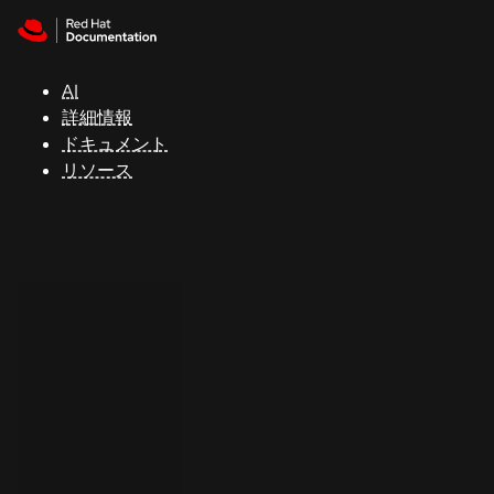
Skip to navigation
Skip to content
サ
ポ
ー
AI
ト
詳細情報
ドキュメント
リソース
コ
ン
ソ
ー
ル
開
発
者
ト
ラ