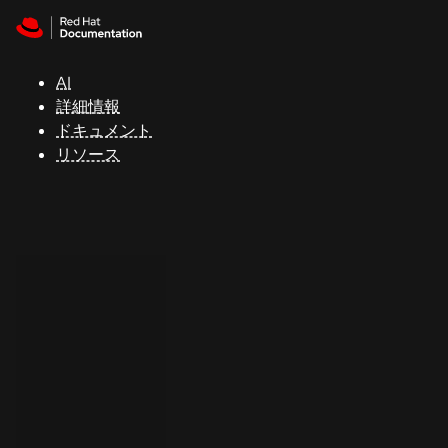
Skip to navigation
Skip to content
サ
ポ
ー
AI
ト
詳細情報
ドキュメント
リソース
コ
ン
ソ
ー
ル
開
発
者
ト
ラ