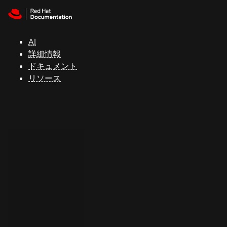
Skip to navigation
Skip to content
サ
ポ
ー
AI
ト
詳細情報
ドキュメント
リソース
コ
ン
ソ
ー
ル
開
発
者
ト
ラ