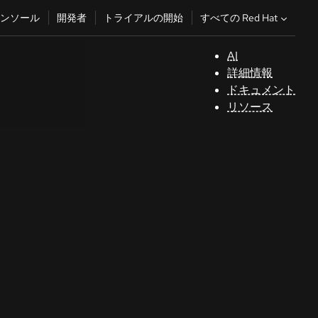
すべての Red Hat
ンソール
開発者
トライアルの開始
AI
サ
詳細情報
ポ
ドキュメント
ー
リソース
ト
コ
ン
ソ
ー
ル
開
発
者