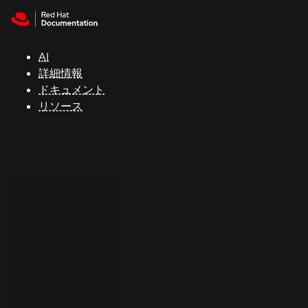
Skip to navigation
Skip to content
サ
ポ
ー
AI
ト
詳細情報
ドキュメント
リソース
コ
ン
ソ
ー
ル
開
発
者
ト
ラ