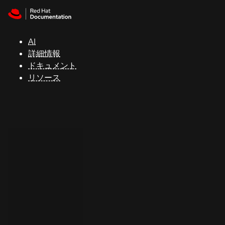
Skip to navigation
Skip to content
サ
ポ
ー
AI
ト
詳細情報
ドキュメント
リソース
コ
ン
ソ
ー
ル
開
発
者
ト
ラ