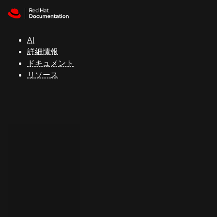
Skip to navigation
Skip to content
サ
ポ
ー
AI
ト
詳細情報
ドキュメント
リソース
コ
ン
ソ
ー
ル
開
発
者
ト
ラ