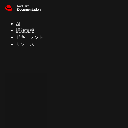
Skip to navigation
Skip to content
サ
ポ
ー
AI
ト
詳細情報
ドキュメント
リソース
コ
ン
ソ
ー
ル
開
発
者
ト
ラ