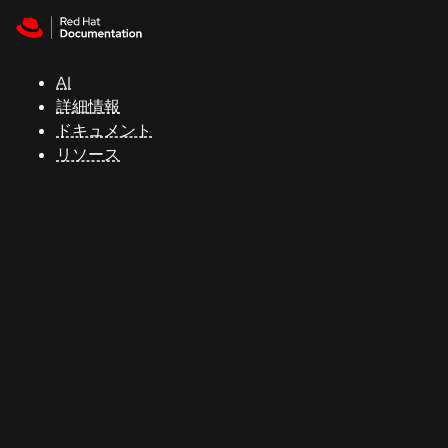
Skip to navigation
Skip to content
サ
ポ
ー
AI
ト
詳細情報
ドキュメント
リソース
コ
ン
ソ
ー
ル
開
発
者
ト
ラ