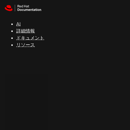
Skip to navigation
Skip to content
サ
ポ
ー
AI
ト
詳細情報
ドキュメント
リソース
コ
ン
ソ
ー
ル
開
発
者
ト
ラ