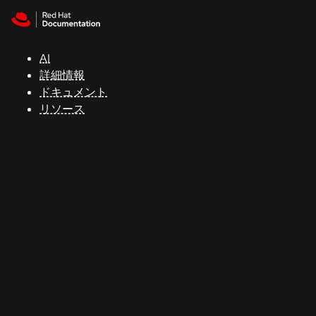
Skip to navigation
Skip to content
サ
ポ
ー
AI
ト
詳細情報
ドキュメント
リソース
コ
ン
ソ
ー
ル
開
発
者
ト
ラ