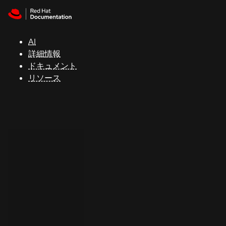
Skip to navigation
Skip to content
サ
ポ
ー
AI
ト
詳細情報
ドキュメント
リソース
コ
ン
ソ
ー
ル
開
発
者
ト
ラ