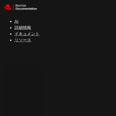
Skip to navigation
Skip to content
サ
ポ
ー
AI
ト
詳細情報
ドキュメント
リソース
コ
ン
ソ
ー
ル
開
発
者
ト
ラ