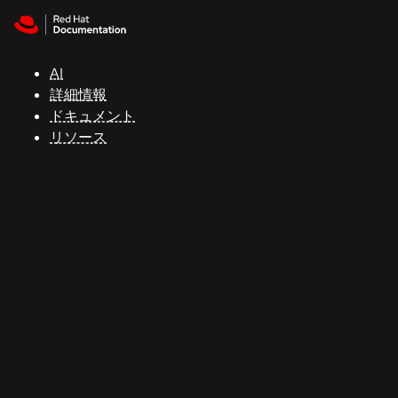
Skip to navigation
Skip to content
サ
ポ
ー
AI
ト
詳細情報
ドキュメント
リソース
コ
ン
ソ
ー
ル
開
発
者
ト
ラ