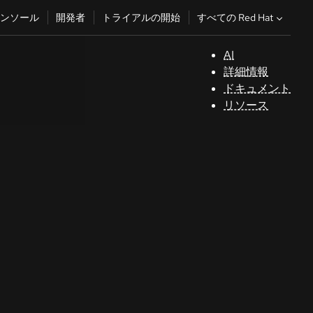
すべての Red Hat
ンソール
開発者
トライアルの開始
AI
サ
詳細情報
ポ
ドキュメント
ー
リソース
ト
コ
ン
ソ
ー
ル
開
発
者