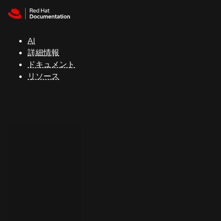
Skip to navigation
Skip to content
サ
ポ
ー
AI
ト
詳細情報
ドキュメント
リソース
コ
ン
ソ
ー
ル
開
発
者
ト
ラ