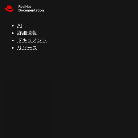
Skip to navigation
Skip to content
サ
ポ
ー
AI
ト
詳細情報
ドキュメント
リソース
コ
ン
ソ
ー
ル
開
発
者
ト
ラ