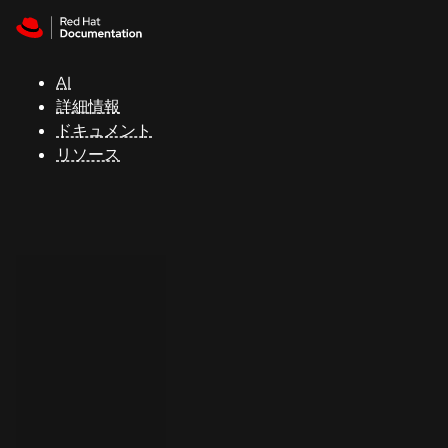
Skip to navigation
Skip to content
サ
ポ
ー
AI
ト
詳細情報
ドキュメント
リソース
コ
ン
ソ
ー
ル
開
発
者
ト
ラ