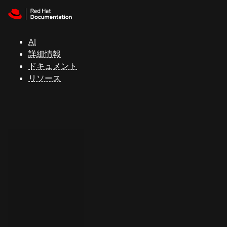
Skip to navigation
Skip to content
サ
ポ
ー
AI
ト
詳細情報
ドキュメント
リソース
コ
ン
ソ
ー
ル
開
発
者
ト
ラ