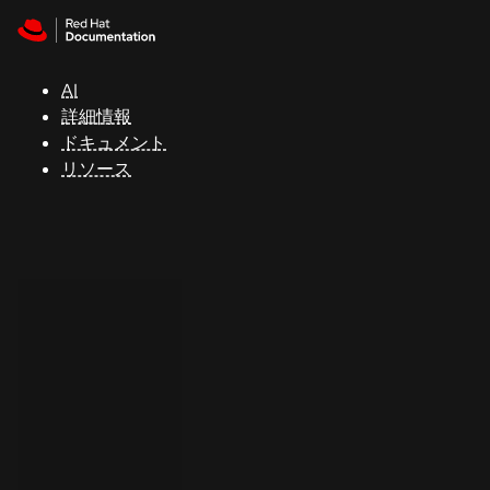
Skip to navigation
Skip to content
サ
ポ
ー
AI
ト
詳細情報
ドキュメント
リソース
コ
ン
ソ
ー
ル
開
発
者
ト
ラ