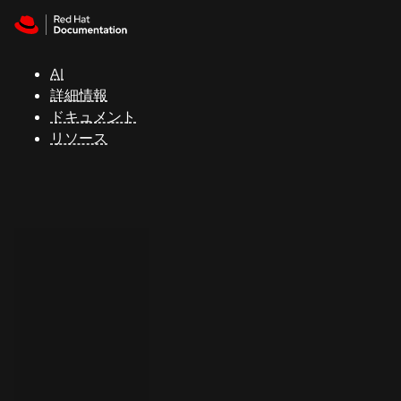
Skip to navigation
Skip to content
サ
ポ
ー
AI
ト
詳細情報
ドキュメント
リソース
コ
ン
ソ
ー
ル
開
発
者
ト
ラ