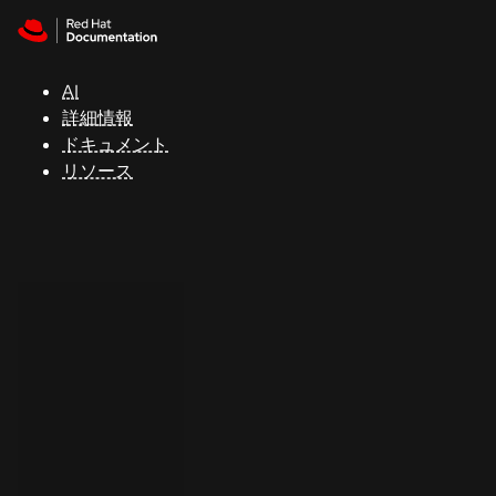
Skip to navigation
Skip to content
サ
ポ
ー
AI
ト
詳細情報
ドキュメント
リソース
コ
ン
ソ
ー
ル
開
発
者
ト
ラ