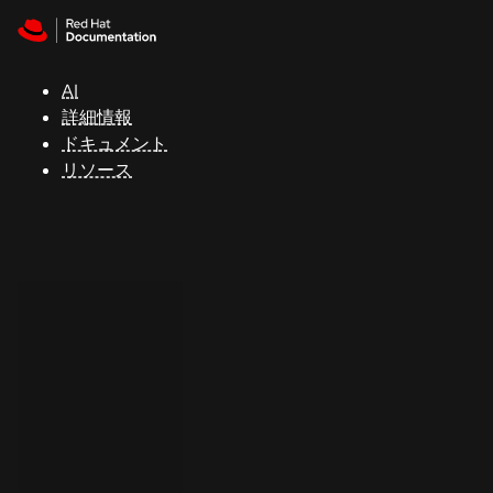
Skip to navigation
Skip to content
サ
ポ
ー
AI
ト
詳細情報
ドキュメント
リソース
コ
ン
ソ
ー
ル
開
発
者
ト
ラ