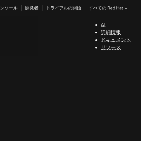
すべての Red Hat
ンソール
開発者
トライアルの開始
AI
サ
詳細情報
ポ
ドキュメント
ー
リソース
ト
コ
ン
ソ
ー
ル
開
発
者