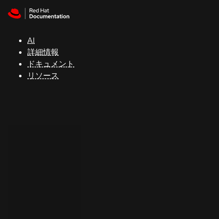
Skip to navigation
Skip to content
サ
ポ
ー
AI
ト
詳細情報
ドキュメント
リソース
コ
ン
ソ
ー
ル
開
発
者
ト
ラ