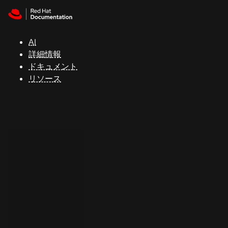
Skip to navigation
Skip to content
サ
ポ
ー
AI
ト
詳細情報
ドキュメント
リソース
コ
ン
ソ
ー
ル
開
発
者
ト
ラ