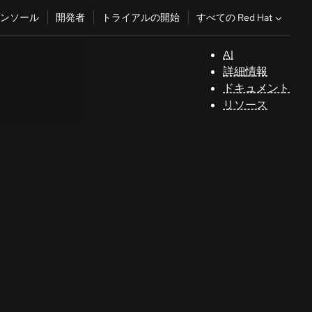
すべての Red Hat
ンソール
開発者
トライアルの開始
AI
サ
詳細情報
ポ
ドキュメント
ー
リソース
ト
コ
ン
ソ
ー
ル
開
発
者