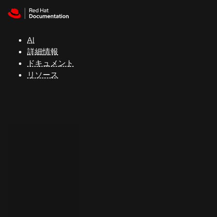
Skip to navigation
Skip to content
サ
ポ
ー
AI
ト
詳細情報
ドキュメント
リソース
コ
ン
ソ
ー
ル
開
発
者
ト
ラ