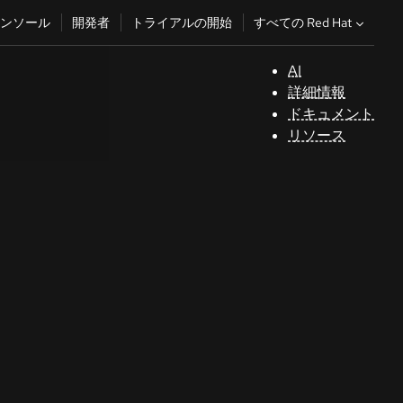
すべての Red Hat
ンソール
開発者
トライアルの開始
AI
サ
詳細情報
ポ
ドキュメント
ー
リソース
ト
コ
ン
ソ
ー
ル
開
発
者