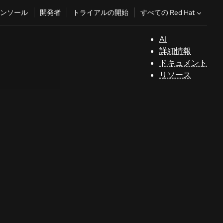
すべての Red Hat
ンソール
開発者
トライアルの開始
AI
サ
詳細情報
ポ
ドキュメント
ー
リソース
ト
コ
ン
ソ
ー
ル
開
発
者