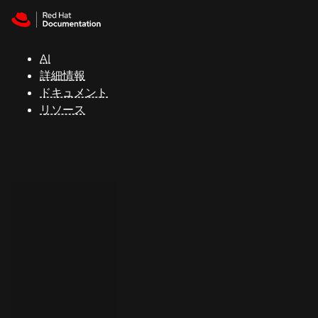
Skip to navigation
Skip to content
サ
ポ
ー
AI
ト
詳細情報
ドキュメント
リソース
コ
ン
ソ
ー
ル
開
発
者
ト
ラ