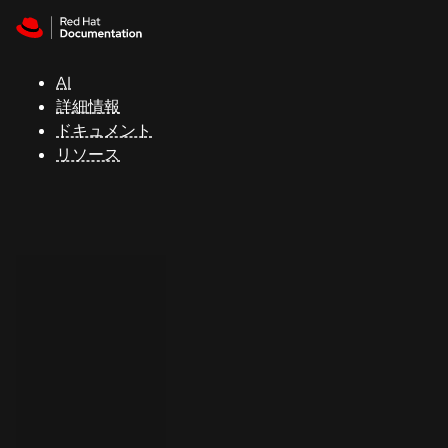
Skip to navigation
Skip to content
サ
ポ
ー
AI
ト
詳細情報
ドキュメント
リソース
コ
ン
ソ
ー
ル
開
発
者
ト
ラ