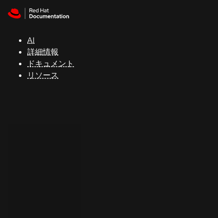
Skip to navigation
Skip to content
サ
ポ
ー
AI
ト
詳細情報
ドキュメント
リソース
コ
ン
ソ
ー
ル
開
発
者
ト
ラ