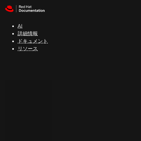
Skip to navigation
Skip to content
サ
ポ
ー
AI
ト
詳細情報
ドキュメント
リソース
コ
ン
ソ
ー
ル
開
発
者
ト
ラ