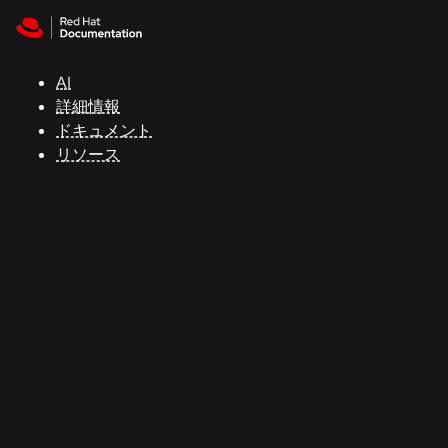
Skip to navigation
Skip to content
サ
ポ
ー
AI
ト
詳細情報
ドキュメント
リソース
コ
ン
ソ
ー
ル
開
発
者
ト
ラ