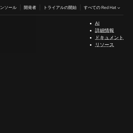
すべての Red Hat
ンソール
開発者
トライアルの開始
AI
サ
詳細情報
ポ
ドキュメント
ー
リソース
ト
コ
ン
ソ
ー
ル
開
発
者