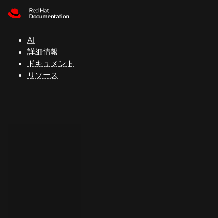
Skip to navigation
Skip to content
サ
ポ
ー
AI
ト
詳細情報
ドキュメント
リソース
コ
ン
ソ
ー
ル
開
発
者
ト
ラ