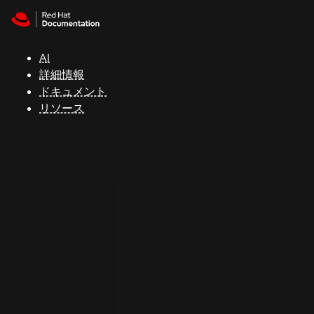
Skip to navigation
Skip to content
サ
ポ
ー
AI
ト
詳細情報
ドキュメント
リソース
コ
ン
ソ
ー
ル
開
発
者
ト
ラ