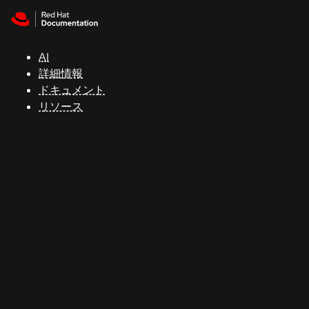
Skip to navigation
Skip to content
サ
ポ
ー
AI
ト
詳細情報
ドキュメント
リソース
コ
ン
ソ
ー
ル
開
発
者
ト
ラ