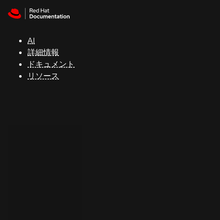
Skip to navigation
Skip to content
サ
ポ
ー
AI
ト
詳細情報
ドキュメント
リソース
コ
ン
ソ
ー
ル
開
発
者
ト
ラ