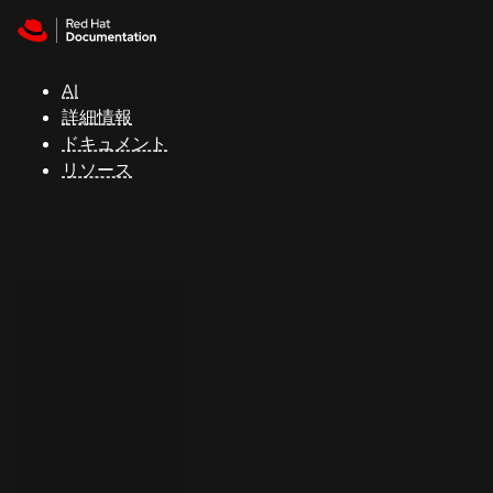
Skip to navigation
Skip to content
サ
ポ
ー
AI
ト
詳細情報
ドキュメント
リソース
コ
ン
ソ
ー
ル
開
発
者
ト
ラ