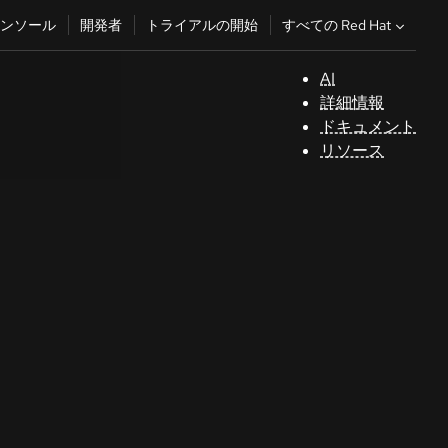
すべての Red Hat
ンソール
開発者
トライアルの開始
AI
サ
詳細情報
ポ
ドキュメント
ー
リソース
ト
コ
ン
ソ
ー
ル
開
発
者