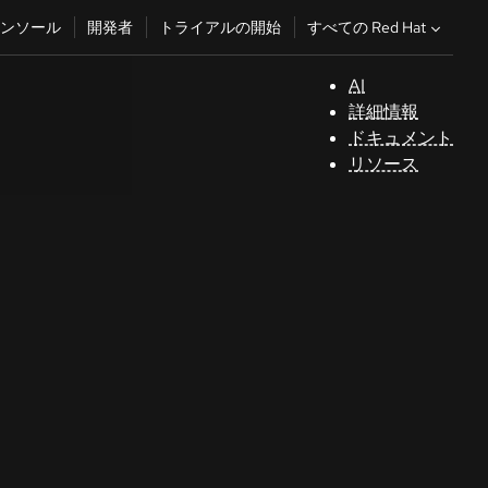
すべての Red Hat
ンソール
開発者
トライアルの開始
AI
サ
詳細情報
ポ
ドキュメント
ー
リソース
ト
コ
ン
ソ
ー
ル
開
発
者