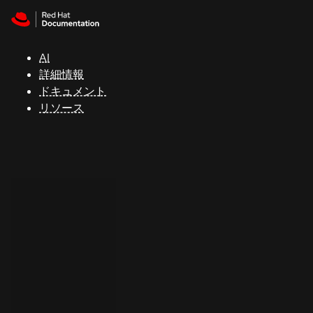
Skip to navigation
Skip to content
サ
ポ
ー
AI
ト
詳細情報
ドキュメント
リソース
コ
ン
ソ
ー
ル
開
発
者
ト
ラ