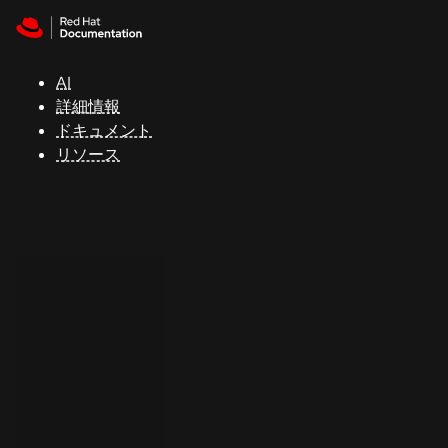
Skip to navigation
Skip to content
サ
ポ
ー
AI
ト
詳細情報
ドキュメント
リソース
コ
ン
ソ
ー
ル
開
発
者
ト
ラ