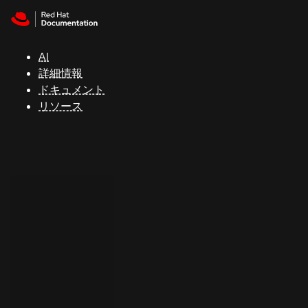
Skip to navigation
Skip to content
サ
ポ
ー
AI
ト
詳細情報
ドキュメント
リソース
コ
ン
ソ
ー
ル
開
発
者
ト
ラ